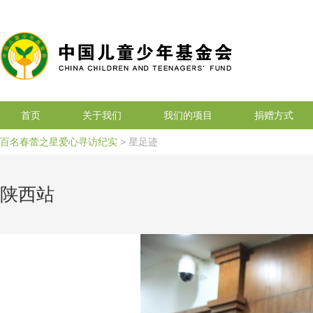
搜索
首页
关于我们
我们的项目
捐赠方式
百名春蕾之星爱心寻访纪实
> 星足迹
陕西站