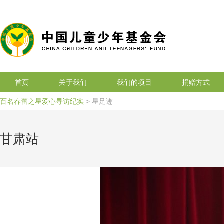
搜索
首页
关于我们
我们的项目
捐赠方式
百名春蕾之星爱心寻访纪实
> 星足迹
甘肃站