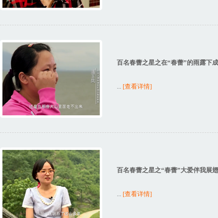
百名春蕾之星之在“春蕾”的雨露下
...
[查看详情]
百名春蕾之星之“春蕾”大爱伴我展
...
[查看详情]