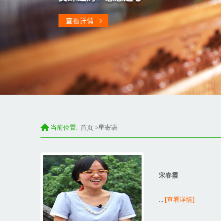
当前位置:
首页
>
星寄语
宋春霞
...
[查看详情]