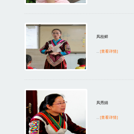
凤桂鲜
...
[查看详情]
凤秀娟
...
[查看详情]