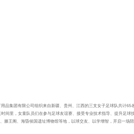
体育用品集团有限公司组织来自新疆、贵州、江西的三支女子足球队共计65
6天时间里，女童队员们在参与足球友谊赛、接受专业技术指导、提升足球
、滕王阁、海昏侯国遗址博物馆等地，以球交友、以学增智，开启一场陪