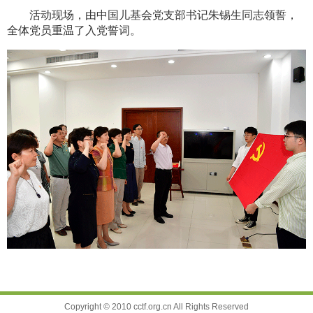
活动现场，由中国儿基会党支部书记朱锡生同志领誓，
全体党员重温了入党誓词。
Copyright © 2010 cctf.org.cn All Rights Reserved