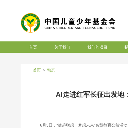
搜索
首页
关于我们
我们的项目
首页
>
动态
AI走进红军长征出发地
6月3日，“益起联想・梦想未来”智慧教育公益