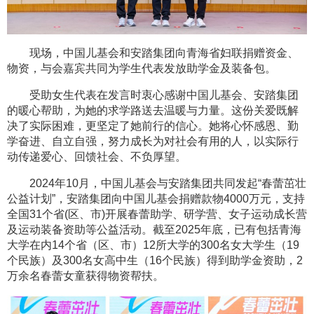
现场，中国儿基会和安踏集团向青海省妇联捐赠资金、
物资，与会嘉宾共同为学生代表发放助学金及装备包。
受助女生代表在发言时衷心感谢中国儿基会、安踏集团
的暖心帮助，为她的求学路送去温暖与力量。这份关爱既解
决了实际困难，更坚定了她前行的信心。她将心怀感恩、勤
学奋进、自立自强，努力成长为对社会有用的人，以实际行
动传递爱心、回馈社会、不负厚望。
2024年10月，中国儿基会与安踏集团共同发起“春蕾茁壮
公益计划”，安踏集团向中国儿基会捐赠款物4000万元，支持
全国31个省(区、市)开展春蕾助学、研学营、女子运动成长营
及运动装备资助等公益活动。截至2025年底，已有包括青海
大学在内14个省（区、市）12所大学的300名女大学生（19
个民族）及300名女高中生（16个民族）得到助学金资助，2
万余名春蕾女童获得物资帮扶。