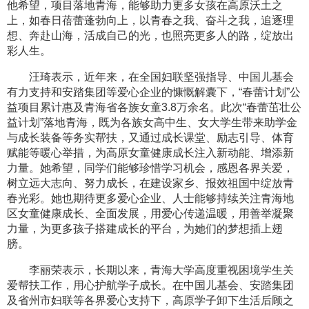
他希望，项目落地青海，能够助力更多女孩在高原沃土之
上，如春日蓓蕾蓬勃向上，以青春之我、奋斗之我，追逐理
想、奔赴山海，活成自己的光，也照亮更多人的路，绽放出
彩人生。
汪琦表示，近年来，在全国妇联坚强指导、中国儿基会
有力支持和安踏集团等爱心企业的慷慨解囊下，“春蕾计划”公
益项目累计惠及青海省各族女童3.8万余名。此次“春蕾茁壮公
益计划”落地青海，既为各族女高中生、女大学生带来助学金
与成长装备等务实帮扶，又通过成长课堂、励志引导、体育
赋能等暖心举措，为高原女童健康成长注入新动能、增添新
力量。她希望，同学们能够珍惜学习机会，感恩各界关爱，
树立远大志向、努力成长，在建设家乡、报效祖国中绽放青
春光彩。她也期待更多爱心企业、人士能够持续关注青海地
区女童健康成长、全面发展，用爱心传递温暖，用善举凝聚
力量，为更多孩子搭建成长的平台，为她们的梦想插上翅
膀。
李丽荣表示，长期以来，青海大学高度重视困境学生关
爱帮扶工作，用心护航学子成长。在中国儿基会、安踏集团
及省州市妇联等各界爱心支持下，高原学子卸下生活后顾之