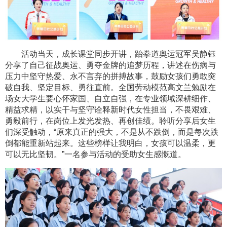
活动当天，成长课堂同步开讲，跆拳道奥运冠军吴静钰
分享了自己征战奥运、勇夺金牌的追梦历程，讲述在伤病与
压力中坚守热爱、永不言弃的拼搏故事，鼓励女孩们勇敢突
破自我、坚定目标、勇往直前。全国劳动模范高文兰勉励在
场女大学生要心怀家国、自立自强，在专业领域深耕细作、
精益求精，以实干与坚守诠释新时代女性担当，不畏艰难、
勇毅前行，在岗位上发光发热、再创佳绩。聆听分享后女生
们深受触动，“原来真正的强大，不是从不跌倒，而是每次跌
倒都能重新站起来。这些榜样让我明白，女孩可以温柔，更
可以无比坚韧。”一名参与活动的受助女生感慨道。