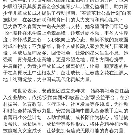
妇联组织及其所属基金会实施青少年儿童公益项目、助力青
少年儿童成长成才提供了行动指南。“春蕾茁壮公益计划”自实
施以来，在各级妇联和教育部门的大力支持和精心组织下，
已为数万名春蕾女生送去关爱与支持。她希望同学们牢记总
书记嘱托在求学路上勇攀高峰，锤炼过硬本领，丰盈人生厚
度；常怀感恩之心，以积极向上的心态、坚韧不拔的意志面
对成长挑战；不负韶华，将个人成长融入家乡发展与国家建
设，学成后反哺家乡、回馈社会，让爱的星火生生不息。她
强调，青海是生态高地，更是希望之地，愿各方同心携手、
并肩而行，为青少年成长成才保驾护航，让每一颗梦想的种
子在高原沃土中生根发芽、茁壮成长，让春蕾之花在江源大
地上绚丽绽放，为中国式现代化贡献力量。
赖世贤表示，安踏集团成立35年来，始终将社会责任融
入企业战略，依托“安踏集团+和敏基金会”双公益平台，在乡
村振兴、体育教育、医疗卫生、社区发展等多领域，为推动
和谐社会持续贡献力量。安踏集团与中国儿基会携手启动的
春蕾茁壮公益计划，以助学赋能、成长陪伴为核心，通过物
质帮扶、成长课堂、成长营等多种形式，将体育精神和运动
技能融入女童成长，让梦想拥有蕴藏无限可能的青春力量。