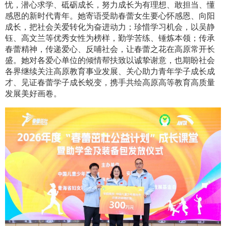
忧，潜心求学、砥砺成长，努力成长为有理想、敢担当、懂
感恩的新时代青年。她寄语受助春蕾女生要心怀感恩、向阳
成长，把社会关爱转化为奋进动力；珍惜学习机会，以吴静
钰、高文兰等优秀女性为榜样，勤学苦练、锤炼本领；传承
春蕾精神，传递爱心、反哺社会，让春蕾之花在高原常开长
盛。她对各爱心单位的倾情帮扶致以诚挚谢意，也期盼社会
各界继续关注高原教育事业发展、关心助力青年学子成长成
才、见证春蕾学子成长蜕变，携手共绘高原高等教育高质量
发展美好画卷。