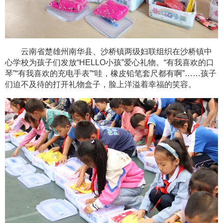
云南省楚雄州南华县、沙桥镇两级妇联组织在沙桥镇中
心学校为孩子们发放“HELLO小孩”爱心礼物。“有我喜欢的口
琴”“有我喜欢的充电手表”“哇，橡皮铅笔套尺都有啊”……孩子
们迫不及待的打开礼物盒子，脸上洋溢着幸福的笑容。