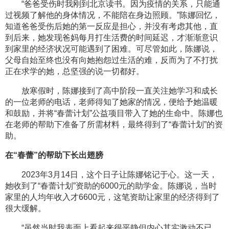
“爸爸受伤时我刚到北京读书。因为疫情的关系，只能通
过视频了解他的身体情况，不能陪在身边照顾。”陈娜回忆，
知道爸爸受伤后她的第一反应是担心，并没有考虑其他，直
到后来，她发现爸妈每月打生活费的时间延迟，才渐渐意识
到家里的经济状况可能遇到了困难。可尽管如此，陈娜说，
父母自始至终也没有向她抱怨过生活的难，反而为了不打扰
正在求学的她，总坚强的说一切都好。
放寒假时，陈娜接到了高中阶段一直关注她学习和成长
的一位老师的电话，老师得知了她家的情况，便给予她温暖
和鼓励，并将“春蕾计划”公益项目带入了她的生命中。陈娜也
在老师的帮助下准备了所需材料，最终得到了“春蕾计划”的资
助。
在“春蕾”的帮助下长出翅膀
2023年3月14日，这个日子让陈娜铭记于心。这一天，
她收到了“春蕾计划”资助的6000元的助学金。陈娜说，当时
家里的人均年收入才6600元，这笔资助让家里的经济得到了
很大缓解。
“虽然当时我表面上看起来很平静但内心其实激动不已，