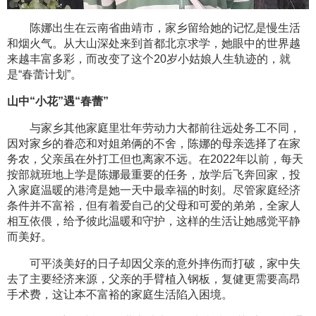
陈娜出生在云南省曲靖市，家乡留给她的记忆是慢生活
和烟火气。从大山深处来到首都北京求学，她眼中的世界越
来越丰富多彩，而改变了这个20岁小姑娘人生轨迹的，就
是“春蕾计划”。
山中“小花”遇“春蕾”
与家乡其他家庭里壮年劳动力大都前往远处务工不同，
因对家乡的眷恋和对姐弟俩的不舍，陈娜的母亲选择了在家
务农，父亲虽在外打工但也离家不远。在2022年以前，每天
按部就班地上学是陈娜最重要的任务，放学后飞奔回家，投
入家庭温暖的港湾是她一天中最幸福的时刻。尽管家庭经济
条件并不富裕，但有着爱自己的父母和可爱的弟弟，全家人
相互依偎，给予彼此温暖和守护，这样的生活让她感觉平静
而美好。
可平淡美好的日子却因父亲的意外摔伤而打破，家中失
去了主要经济来源，父亲的手臂植入钢板，复健更需要高昂
手术费，这让本不富裕的家庭生活陷入困境。