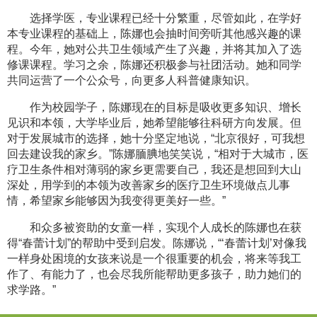
选择学医，专业课程已经十分繁重，尽管如此，在学好
本专业课程的基础上，陈娜也会抽时间旁听其他感兴趣的课
程。今年，她对公共卫生领域产生了兴趣，并将其加入了选
修课课程。学习之余，陈娜还积极参与社团活动。她和同学
共同运营了一个公众号，向更多人科普健康知识。
作为校园学子，陈娜现在的目标是吸收更多知识、增长
见识和本领，大学毕业后，她希望能够往科研方向发展。但
对于发展城市的选择，她十分坚定地说，“北京很好，可我想
回去建设我的家乡。”陈娜腼腆地笑笑说，“相对于大城市，医
疗卫生条件相对薄弱的家乡更需要自己，我还是想回到大山
深处，用学到的本领为改善家乡的医疗卫生环境做点儿事
情，希望家乡能够因为我变得更美好一些。”
和众多被资助的女童一样，实现个人成长的陈娜也在获
得“春蕾计划”的帮助中受到启发。陈娜说，“‘春蕾计划’对像我
一样身处困境的女孩来说是一个很重要的机会，将来等我工
作了、有能力了，也会尽我所能帮助更多孩子，助力她们的
求学路。”