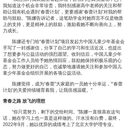
我知道这个机会非常珍贵，我特别感谢高中老师的关注和帮
助让我有机会遇到‘春蕾计划’，更要感谢‘春蕾计划’对我的帮
助与鼓励。”陈娜告诉记者，这笔助学金对她而言不仅是物质
上的支持，更是精神上的鼓励，激励着她不断向善向上，努
力成长。
陈娜还专门给“春蕾计划”项目发起方中国儿童少年基金会
手写了一封感谢信，分享了自己的学习和生活近况，也提出
了想要参与公益活动的强烈愿望。收到信后，中国儿童少年
基金会工作人员给予她热情回应，鼓励她保持积极乐观的心
态，努力做更好的自己，也诚挚地邀请她关注和参加中国儿
童少年基金会组织开展的各项公益活动。
陈娜觉得，成为“春蕾”大家庭的一员她十分幸运，“‘春蕾
计划’的关爱持续哺育着我，让我倍感温暖。”
青春之路 放飞的理想
“你只需努力，剩下的交给时间。”陈娜一直很喜欢这句
话，她在学习上也一直是这样做的。汗水没有白费，最终，
2022年9月，她以优异的成绩考上了北京大学护理专业。