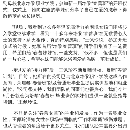
到母校北京培黎职业学院，参加新一届培黎“春蕾班”的开班仪
式。仪式上，她向在座的学妹们分享了自己在爱的滋养下勇
敢追梦的成长经历。
“现场，我看到这么多年轻充满活力的困境女孩们即将步
入学堂继续求学，看到二十多年来培黎‘春蕾班’在无数爱心人
士的支持下薪火相传，真的特别感动。”王佩玲说，参加开班
仪式的时候，她和首届“培黎春蕾班”的同学们集资了一笔费
用，希望能给“春蕾妹妹”们一些支持。“钱不多，但也是我们
的一片心意，希望妹妹们能够沐浴着爱的温暖，茁壮成长。”
接过爱的“接力棒”后，王佩玲不断反哺母校、反哺“春蕾
计划”。目前，她所在的公司已与北京培黎职业学院达成合作
意向，为培黎“春蕾班”以及普通班毕业生提供实训基地和就业
岗位。“公司很支持，我们团队的同事们也很热心，我们今年
9月份就会为培黎‘春蕾班’毕业班的学妹们提供一些就业指导
培训。”王佩玲说。
不只是关注“春蕾女童”的学业和发展，作为一名职业女
性，王佩玲深知女性在职场中面临的“工作和家庭”权衡难题，
也从管理者的角度给予更多关注。“我们团队经常需要外出跑