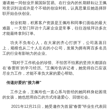
邀请她一同创业开展国际贸易。在行业内的长期耕耘让王佩
玲意识到这或许是个不错的创业时机，认真思量后她选择辞
职开始合伙创业。
创业初期，积累客户资源是王佩玲和同事们面临的最大
难题，一天登门拜访十几家企业是常事，往往连续拜访多次
才能最终拿到订单。
功夫不负有心人，在大家的齐心打拼下，公司蒸蒸日
上，规模也从二十人左右的小公司，发展为拥有两百多名员
工的行业有影响力的企业。
“我对于工作机会的珍惜、不怕苦不怕累的坚持大都源自
在‘春蕾班’的学习经历。”王佩玲告诉记者，她觉得自己应该
尽全力工作，才能不辜负大家的爱心帮助。
传递好爱的“接力棒”
工作之余，王佩玲也一直心系与曾经的她同样身处困境
的女孩，她也想用自己的方式传递爱心、回馈社会。
2021年12月21日，她受邀作为首届“春蕾”毕业生代表回