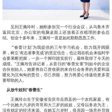
见到王佩玲时，她刚参加完一个行业会议，从乌鲁木齐
返回北京，办公室的电脑桌面上还放着正在梳理的参会总
结。创业十多年来，王佩玲一直是如此勤勤恳恳工作。
“‘春蕾计划’为我提供的三年学习机会，助力我开阔眼
界，树立‘有志者事竟成’的坚定信念，也让我在机会来临时学
会要果断把握，一步一个脚印踏实前行，最终取得了今天的
成绩。”王佩玲告诉记者，从昔日的“春蕾女童”到如今的企业
合伙创始人，她要将自己曾收获的来自社会各界的关爱和温
暖化为沉甸甸的责任，尽己所能，努力将爱心传递给更多需
要帮助的人。
从放牛娃到“春蕾生”
王佩玲出生于安徽省安庆市岳西县的一个农民家庭，有
一个比她大六岁的哥哥和大三岁的姐姐，父母以务农为主，
没有稳定的经济来源。在她五六岁时，母亲因一场意外导致