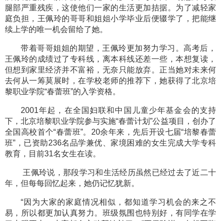
腿部严重残疾，这使他们一家的生活更加拮据。为了减轻家
庭负担，王佩玲的哥哥和姐姐小学毕业后便辍学了，把能继
续上学的唯一机会留给了她。
带着哥哥姐姐的期望，王佩玲更加努力学习。高考后，
王佩玲的成绩过了专科线，离本科线还差一些，本想复读，
但想到家里经济并不富裕，无奈只能放弃。正当她对未来何
去何从一筹莫展时，在学校老师的推荐下，她获得了北京培
黎职业学院“春蕾班”的入学资格。
2001年起，在全国妇联和中国儿童少年基金会的支持
下，北京培黎职业学院参与实施“春蕾计划”公益项目，创办了
全国高校首个“春蕾班”。20余年来，先后开设七届“培黎春蕾
班”，已资助236名品学兼优、家境困难的女生完成大学专科
教育，目前31名女生在读。
王佩玲说，那段学习和生活经历虽然已经过去了近二十
年，但每每回忆起来，她仍记忆犹新。
“因为大家的家庭情况相似，都知道学习机会的来之不
易，所以都更加认真努力。班级氛围也特别好，有同学在学