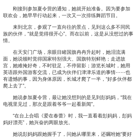
刚接到参加夏令营的通知，她就开始准备。因为要参加
联欢会，她早早行动起来，一次又一次排练舞蹈节目。
来到北京，参观了一直向往的景点，见到这么多不同民
族的伙伴，“就是觉得很开心”。而在以前，这是从没想过的事
情。
在天安门广场，亲眼目睹国旗冉冉升起时，她泪流满
面，她说顿时觉得国家特别强大、国旗特别鲜艳；走进故
宫，她难掩好奇，不时驻足，不停留影；游览长城时，她用
英语跟外国游客交流，已成为伙伴们津津乐道的事情⋯⋯也
有遗憾的事，因为身体原因，长城才爬了一半，“好多伙伴都
爬上去了”。
她说参加夏令营，最让她没想到的是见到彭妈妈，“我在
电视里见过，那次是跟着爷爷一起看新闻”。
“在台上合唱《爱在春蕾》时，我一直看着彭妈妈，彭妈
妈好漂亮”，她兴奋的两眼放光。
她说彭妈妈跟她握手了，问她从哪里来，还嘱咐她“要好