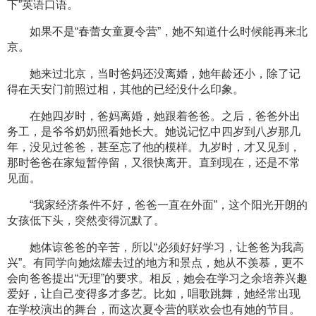
下”英语口语。
如果不是“春蕾女童夏令营”，她不知道什么时候能再来北
京。
她来过北京，当时爸妈还没离婚，她年龄还小，除了记
得在天安门前照过相，其他的已经没什么印象。
在她四岁时，爸妈离婚，她跟着爸爸。之后，爸爸外出
务工，是爷爷奶奶照看她长大。她说记忆中四岁到八岁那几
年，没见过爸爸，甚至忘了他的模样。九岁时，才又见到，
那时爸爸在家短暂停留，又很快离开。直到现在，还是不常
见面。
“我家经济条件不好，爸爸一直在外面”，这个阳光开朗的
女孩低下头，突然变得沉默了。
她体谅爸爸的辛苦，所以“必须好好学习，让爸爸为我高
兴”。有同学向她炫耀去过的地方和景点，她从不羡慕，更不
会向爸爸提出“无理”的要求。相反，她会在学习之余培养兴趣
爱好，让自己变得多才多艺。比如，唱歌跳舞，她经常出现
在学校演出的舞台，而这次夏令营的联欢会也有她的节目。