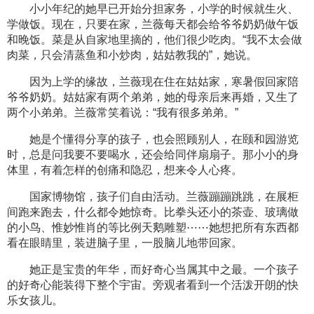
小小年纪的她早已开始分担家务，小学的时候就生火、
学做饭。现在，只要在家，兰薇每天都会给爷爷奶奶做午饭
和晚饭。菜是从自家地里摘的，他们很少吃肉。“我不太会做
肉菜，只会清蒸鱼和小炒肉，姑姑教我的”，她说。
因为上学的缘故，兰薇现在住在姑姑家，寒暑假回家陪
爷爷奶奶。姑姑家有两个弟弟，她的母亲后来再婚，又生了
两个小弟弟。兰薇常笑着说：“我有很多弟弟。”
她是个懂得分享的孩子，也会照顾别人，在颐和园游览
时，总是问我要不要喝水，还会给同伴扇扇子。那小小的身
体里，有着怎样的创痛和隐忍，想来令人心疼。
国家博物馆，孩子们自由活动。兰薇蹦蹦跳跳，在展柜
间跑来跑去，什么都令她惊奇。比拳头还小的茶壶、玻璃做
的小鸟、惟妙惟肖的等比例天鹅雕塑⋯⋯她想把所有东西都
看在眼睛里，装进脑子里，一股脑儿地带回家。
她正是宝贵的年华，而好奇心当属其中之最。一个孩子
的好奇心能装得下整个宇宙。旁观者看到一个活泼开朗的快
乐女孩儿。