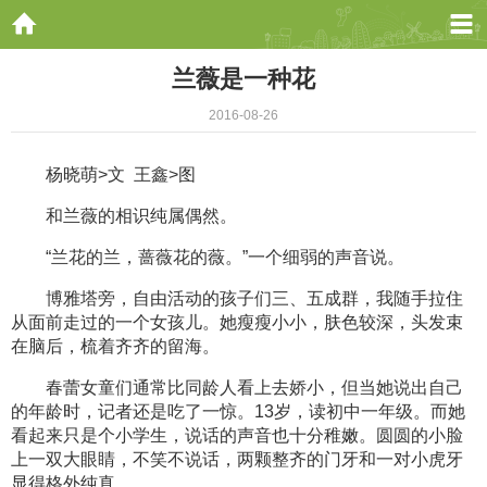
兰薇是一种花
2016-08-26
杨晓萌>文 王鑫>图
和兰薇的相识纯属偶然。
“兰花的兰，蔷薇花的薇。”一个细弱的声音说。
博雅塔旁，自由活动的孩子们三、五成群，我随手拉住
从面前走过的一个女孩儿。她瘦瘦小小，肤色较深，头发束
在脑后，梳着齐齐的留海。
春蕾女童们通常比同龄人看上去娇小，但当她说出自己
的年龄时，记者还是吃了一惊。13岁，读初中一年级。而她
看起来只是个小学生，说话的声音也十分稚嫩。圆圆的小脸
上一双大眼睛，不笑不说话，两颗整齐的门牙和一对小虎牙
显得格外纯真。