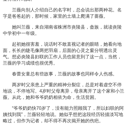
兰薇向别人介绍自己的名字时，总会说出那两种花。名
字是爸爸起的，那时候，家里的土墙上爬满了蔷薇。
她叫兰薇，来自湖南省株洲市炎陵县，畲族，就读炎陵
中学初中一年级。
起初她很害羞，说话时不敢直视记者的眼睛，她看向地
面，长长的睫毛像两把羽扇，后面的心灵之窗分明透出灵
气。想必炎陵县妇联的工作人员也留意到了这一点，当然，
兰薇的学习成绩也很优秀。
春蕾女童总有些故事，兰薇的故事也同样令人伤感。
两岁时父亲患上严重的精神分裂症，总是对着虚空不停
地说，不停地写。4岁时父母离异，母亲离开了这个家和小兰
薇。从此，她和爷爷奶奶相依为命，生活贫困。
“爷爷奶奶快70岁了，没有能力照顾我了，所以妇联的阿
姨找到我”，兰薇轻轻地说。她似乎想把这段经历轻描淡写地
略过，但作为记者，却不得不再次揭开她的伤疤。