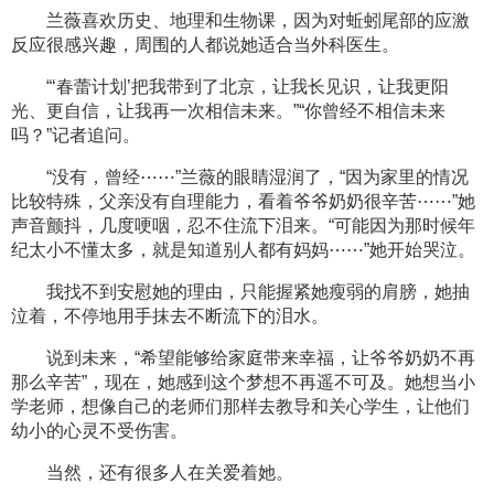
兰薇喜欢历史、地理和生物课，因为对蚯蚓尾部的应激
反应很感兴趣，周围的人都说她适合当外科医生。
“‘春蕾计划’把我带到了北京，让我长见识，让我更阳
光、更自信，让我再一次相信未来。”“你曾经不相信未来
吗？”记者追问。
“没有，曾经⋯⋯”兰薇的眼睛湿润了，“因为家里的情况
比较特殊，父亲没有自理能力，看着爷爷奶奶很辛苦⋯⋯”她
声音颤抖，几度哽咽，忍不住流下泪来。“可能因为那时候年
纪太小不懂太多，就是知道别人都有妈妈⋯⋯”她开始哭泣。
我找不到安慰她的理由，只能握紧她瘦弱的肩膀，她抽
泣着，不停地用手抹去不断流下的泪水。
说到未来，“希望能够给家庭带来幸福，让爷爷奶奶不再
那么辛苦”，现在，她感到这个梦想不再遥不可及。她想当小
学老师，想像自己的老师们那样去教导和关心学生，让他们
幼小的心灵不受伤害。
当然，还有很多人在关爱着她。