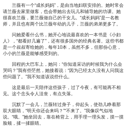
兰薇有一个“成长妈妈”，是由当地妇联安排的。她时常会
请兰薇去家里做客，也会带她出去玩儿和辅导她的功课。她
很喜欢兰薇，要兰薇做自己的干女儿。“成长妈妈”是一名教
师，并且也有两个比兰薇年幼的儿子，兰薇的弟弟更多了。
问她爱看什么书，她开心地说最喜欢的一本书是《小妇
人》，“都看好几遍了”，还有很多国外的经典名著。这些书都
是一个叔叔寄给她的，每年10本，虽然不多，但那份心意，
小小的兰薇是能够感受到的。
回程的大巴车上，她问：“你知道采访的时候我为什么会
哭吗？”我有些茫然，她接着说：“因为已经太久没有人问我这
些问题了。”我不知道该说些什么。
这是最后一天陪伴这些孩子，过了今夜，有可能再不相
见。这个念头令人沮丧，有点失落。
沉默了一会儿，兰薇转过身子，仰起头，使劲儿睁着那
双大眼睛，“明天你还会来吗？”“不来了。”我像叹气似地
说。“哦。”她坐回去，靠在椅背上，用手理一理头发，摸一摸
脸颊，揉一揉眼睛。