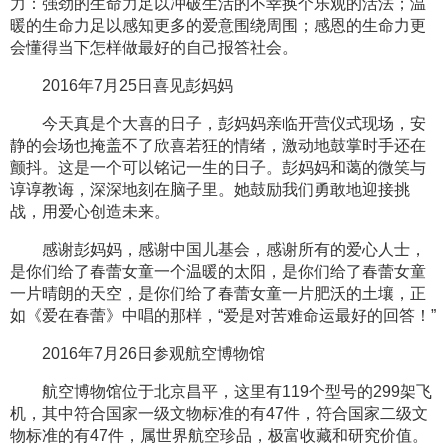
力：强劲的生命力足以冲破生活的不幸换个乐观的活法；温
暖的生命力足以感知更多的爱意围绕周围；感恩的生命力更
会懂得当下怎样做最好的自己报答社会。
2016年7月25日喜见彭妈妈
今天真是个大喜的日子，彭妈妈亲临开营仪式现场，安
静的会场也掩盖不了欣喜若狂的情绪，激动地鼓掌时手还在
颤抖。这是一个可以铭记一生的日子。彭妈妈和蔼的微笑与
谆谆教诲，深深地刻在脑子里。她鼓励我们勇敢地迎接挑
战，用爱心创造未来。
感谢彭妈妈，感谢中国儿基会，感谢所有的爱心人士，
是你们给了春蕾女童一个温暖的太阳，是你们给了春蕾女童
一片晴朗的天空，是你们给了春蕾女童一片肥沃的土壤，正
如《爱在春蕾》中唱的那样，“爱是对苦难命运最好的回答！”
2016年7月26日参观航空博物馆
航空博物馆位于北京昌平，这里有119个型号的299架飞
机，其中符合国家一级文物标准的有47件，符合国家二级文
物标准的有47件，属世界航空珍品，极富收藏和研究价值。