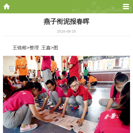
燕子衔泥报春晖
2016-08-26
王镜榕>整理 王鑫>图