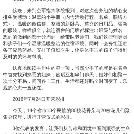
傍晚，来到空军指挥学院报到，对这次会务组的精心安
排备受感动：温馨的小手册（内含活动行程、名单、联络方
式）、温暖的微信群、整洁的新卧具、整齐的日用品、崭新
的服装，样样俱全，就连宿舍的门牌都标注出班级与姓名，
想到的做到的都十分周到，给带队老师们、我们这些辅导员
和孩子们一个温馨温暖整洁的住宿环境。同时，会务组还准
备了应急药品、安排了值班医生，让身体不适的孩子们得到
及时的关怀与帮助。
认真地阅读手册中的每一项，当然少不了的就是在名单
中首先找到熟悉的姐妹，然后互相串门聊天，姐妹们相聚一
次十分不易，问问各自工作、生活都还好吗？时间变了，乐
观的心态一直还在。
2016年7月24日开营彩排
今天，14个省市13个民族的80枝花骨朵与20枝花儿们聚
集会议厅，进行开营仪式的彩排。
3位代表的发言，让我们从苦难和困境中看到顽强的生命