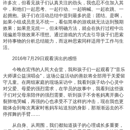
许多次，但看见孩子们认真关注的劲头，我也忍不住加入其
中，和他们一起思考、一起行动、一起呐喊、一起欢跳、一
起拥抱。孩子们在活动总结中提到最多的是：团结。是啊，
如果小组成员意见不统一，看似简单的游戏就无法达到预期
效果；如果意见统一，但未明确方法，就会在执行过程中出
现偏差导致效果不理想。通过游戏的方式去引导孩子们思索
对待事物的分析总结能力，而这种思索同样适用于工作与生
活。
2016年7月29日观看演出的感悟
今晚在宏伟的人民大会堂，我和孩子们一起观看了“音乐
大师课公益演唱会”，这场公益活动的善款将全部用于关爱留
守儿童。在两组家庭的现场采访中，我看到孩子幼小心灵中
对父爱、母爱的强烈需求，在学员的故事中，我看到这些孩
子们对父母亲陪伴的强烈需要。听到孩子不舍爸妈离开撕心
裂肺地哭喊，再强的心也承受不了这样的冲击，现在我也更
能体会到每次离家时爸妈车站送别的身影，那渐渐远去的不
停挥舞的手臂……
从自身、从周围，我们都知道孩子的心理成长多重要，